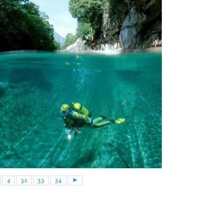
4
32
33
34
►