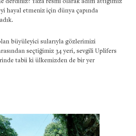
e derdiniz? Yaza resmi olarak adım attığımız
yi hayal etmeniz için dünya çapında
ladık.
an büyüleyici sularıyla gözlerimizi
rasından seçtiğimiz 34 yeri, sevgili Uplifers
rinde tabii ki ülkemizden de bir yer