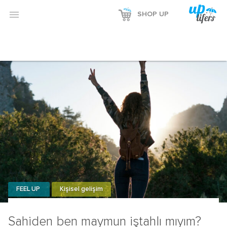

SHOP UP
FEEL UP
Kişisel gelişim
Sahiden ben maymun iştahlı mıyım?