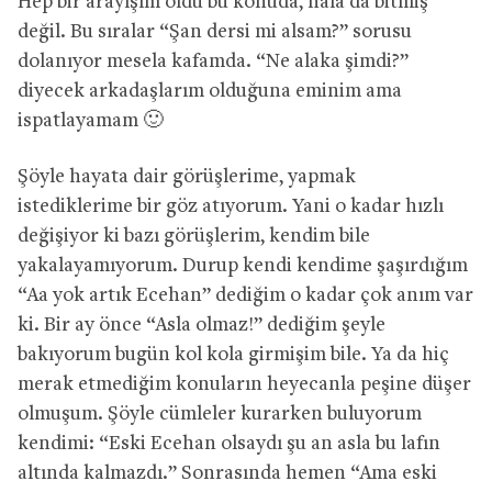
Hep bir arayışım oldu bu konuda, hala da bitmiş
değil. Bu sıralar “Şan dersi mi alsam?” sorusu
dolanıyor mesela kafamda. “Ne alaka şimdi?”
diyecek arkadaşlarım olduğuna eminim ama
ispatlayamam 🙂
Şöyle hayata dair görüşlerime, yapmak
istediklerime bir göz atıyorum. Yani o kadar hızlı
değişiyor ki bazı görüşlerim, kendim bile
yakalayamıyorum. Durup kendi kendime şaşırdığım
“Aa yok artık Ecehan” dediğim o kadar çok anım var
ki. Bir ay önce “Asla olmaz!” dediğim şeyle
bakıyorum bugün kol kola girmişim bile. Ya da hiç
merak etmediğim konuların heyecanla peşine düşer
olmuşum. Şöyle cümleler kurarken buluyorum
kendimi: “Eski Ecehan olsaydı şu an asla bu lafın
altında kalmazdı.” Sonrasında hemen “Ama eski