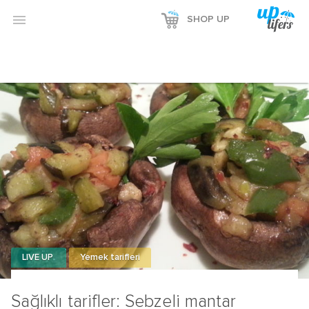

SHOP UP
LIVE UP
Yemek tarifleri
Sağlıklı tarifler: Sebzeli mantar