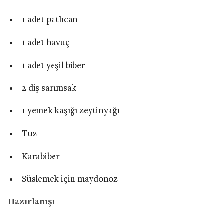
1 adet patlıcan
1 adet havuç
1 adet yeşil biber
2 diş sarımsak
1 yemek kaşığı zeytinyağı
Tuz
Karabiber
Süslemek için maydonoz
Hazırlanışı