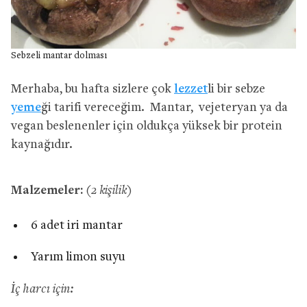
Sebzeli mantar dolması
Merhaba, bu hafta sizlere çok
lezzet
li bir sebze
yeme
ği tarifi vereceğim. Mantar, vejeteryan ya da
vegan beslenenler için oldukça yüksek bir protein
kaynağıdır.
Malzemeler:
(2 kişilik)
6 adet iri mantar
Yarım limon suyu
İç harcı için: