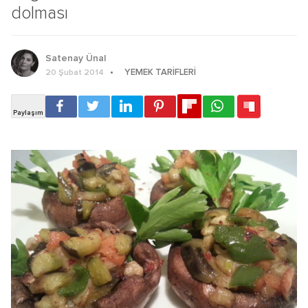
dolması
Satenay Ünal
YEMEK TARIFLERI
20 Şubat 2014