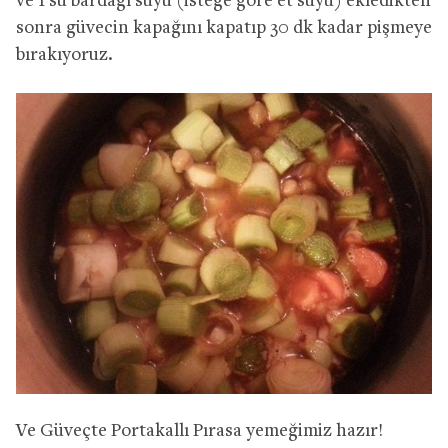
ve 1 su bardağı suyu (isteğe göre et suyu) ekledikten
sonra güvecin kapağını kapatıp 30 dk kadar pişmeye
bırakıyoruz.
Ve Güveçte Portakallı Pırasa yemeğimiz hazır!