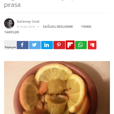
pırasa
Satenay Ünal
SAĞLIKLI BESLENME
YEMEK
9 Ocak 2014
TARIFLERI