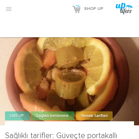

SHOP UP
LIVE UP
Sağlıklı beslenme
Yemek tarifleri
Sağlıklı tarifler: Güveçte portakallı