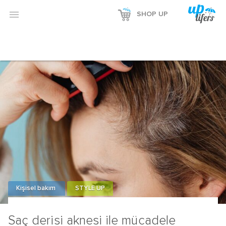
Reklamı Göster

SHOP UP
Reklamı Gizle
Kişisel bakım
STYLE UP
Saç derisi aknesi ile mücadele