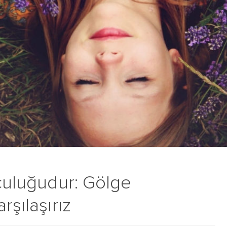
lculuğudur: Gölge
rşılaşırız