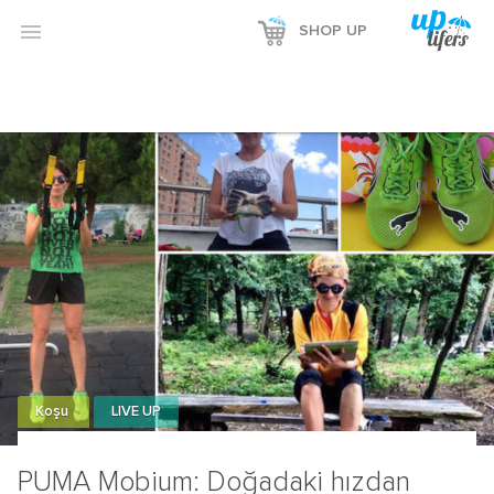

SHOP UP
Koşu
LIVE UP
PUMA Mobium: Doğadaki hızdan