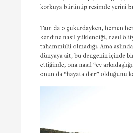
korkuya bürünüp resimde yerini b
Tam da o çukurdayken, hemen herke
kendine nasıl yüklendiği, nasıl öl
tahammülü olmadığı. Ama aslında
dünyaya ait, bu dengenin içinde b
ettiğinde, ona nasıl “ev arkadaşlığ
onun da “hayata dair” olduğunu k