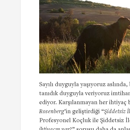
Sayılı duyguyla yaşıyoruz aslında,
tanıdık duyguyla veriyoruz imtihan
ediyor. Karşılanmayan her ihtiyaç
Rosenberg
’in geliştirdiği “
Şiddetsiz İ
Profesyonel Koçluk ile Şiddetsiz İ
ihtiyacın var?
” sorusu daha da anla