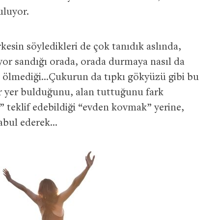
uluyor.
sin söyledikleri de çok tanıdık aslında,
üyor sandığı orada, orada durmaya nasıl da
 ölmediği…Çukurun da tıpkı gökyüzü gibi bu
ir yer bulduğunu, alan tuttuğunu fark
ı” teklif edebildiği “evden kovmak” yerine,
abul ederek…