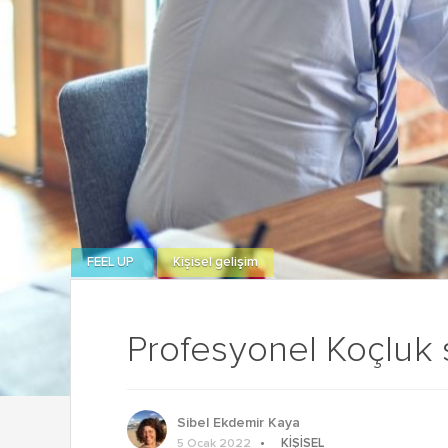
FEEL UP
Kişisel gelişim
Profesyonel Koçluk s
Sibel Ekdemir Kaya
KIŞISEL
5 Ocak 2022