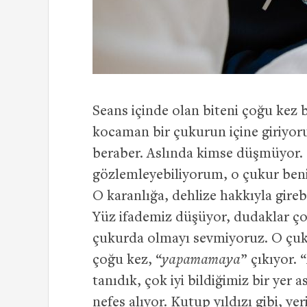
Seans içinde olan biteni çoğu kez
kocaman bir çukurun içine giriyoru
beraber. Aslında kimse düşmüyor. 
gözlemleyebiliyorum, o çukur ben
O karanlığa, dehlize hakkıyla gire
Yüz ifademiz düşüyor, dudaklar ço
çukurda olmayı sevmiyoruz. O çuk
çoğu kez, “
yapamamaya
” çıkıyor. “
tanıdık, çok iyi bildiğimiz bir yer 
nefes alıyor. Kutup yıldızı gibi, yer