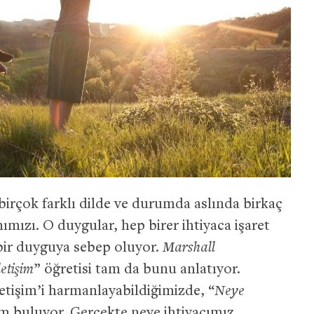
 birçok farklı dilde ve durumda aslında birkaç
ımızı. O duygular, hep birer ihtiyaca işaret
 bir duyguya sebep oluyor.
Marshall
letişim
” öğretisi tam da bunu anlatıyor.
letişim’i harmanlayabildiğimizde, “
Neye
m buluyor. Gerçekte neye ihtiyacımız