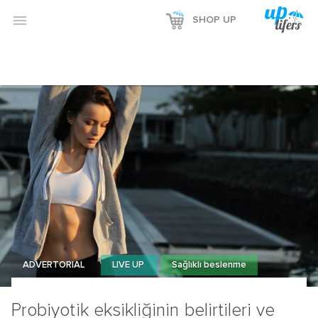

SHOP UP
ADVERTORIAL
LIVE UP
Sağlıklı beslenme
Probiyotik eksikliğinin belirtileri ve