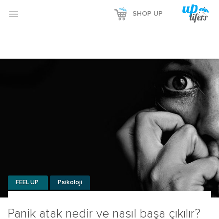

SHOP UP
FEEL UP
Psikoloji
Panik atak nedir ve nasıl başa çıkılır?