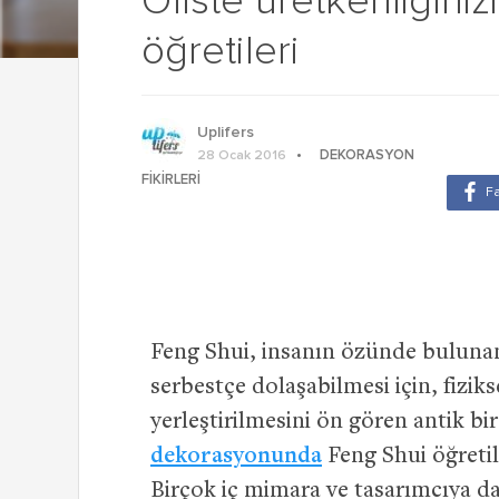
Ofiste üretkenliğiniz
öğretileri
Uplifers
DEKORASYON
28 Ocak 2016
FIKIRLERI
Feng Shui, insanın özünde bulunan
serbestçe dolaşabilmesi için, fizi
yerleştirilmesini ön gören antik bi
dekorasyonunda
Feng Shui öğreti
Birçok iç mimara ve tasarımcıya da