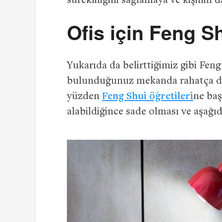
sürekliliğini sağlamaya ve kişinin
Ofis için Feng S
Yukarıda da belirttiğimiz gibi Feng
bulunduğunuz mekanda rahatça dola
yüzden
Feng Shui öğretileri
ne baş
alabildiğince sade olması ve aşağıd