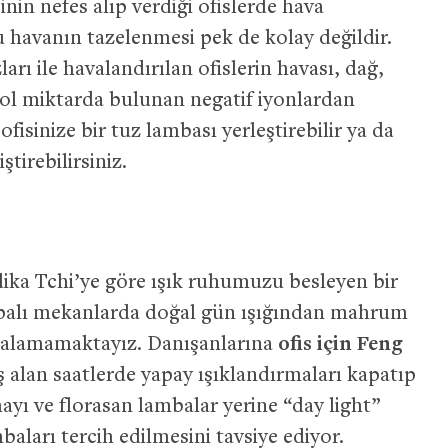
şinin nefes alıp verdiği ofislerde hava
bu havanın tazelenmesi pek de kolay değildir.
rı ile havalandırılan ofislerin havası, dağ,
bol miktarda bulunan negatif iyonlardan
isinize bir tuz lambası yerleştirebilir ya da
ştirebilirsiniz.
ka Tchi’ye göre ışık ruhumuzu besleyen bir
kapalı mekanlarda doğal gün ışığından mahrum
ce alamamaktayız. Danışanlarına
ofis için Feng
alan saatlerde yapay ışıklandırmaları kapatıp
ayı ve florasan lambalar yerine “day light”
mbaları tercih edilmesini tavsiye ediyor.