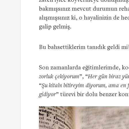
zaten iyice koyvermeye dönüşmüş. E
bakmışsınız mevcut durumun rehave
alışmışsınız ki, o hayalinizin de 
galip gelmiş.
Bu bahsettiklerim tanıdık geldi mi
Son zamanlarda eğitimlerimde, koç
zorluk çekiyorum
”, “
Her gün biraz y
“
Şu kitabı bitireyim diyorum, ama en 
gidiyor
” türevi bir dolu benzer ko