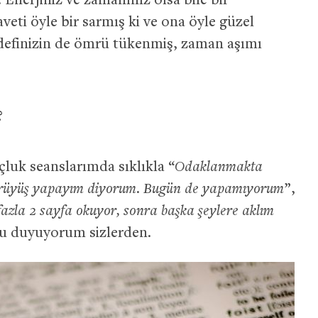
nerjiniz ve zamanınız olsa bile bir
ti öyle bir sarmış ki ve ona öyle güzel
hedefinizin de ömrü tükenmiş, zaman aşımı
?
luk seanslarımda sıklıkla “
Odaklanmakta
ürüyüş yapayım diyorum. Bugün de yapamıyorum
”,
fazla 2 sayfa okuyor, sonra başka şeylere aklım
nu duyuyorum sizlerden.