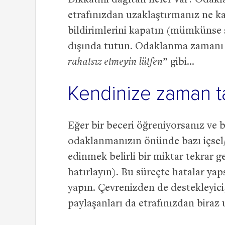
Dikkatini dağıtan neler var? Odakla
etrafınızdan uzaklaştırmanız ne
bildirimlerini kapatın (mümkünse 
dışında tutun. Odaklanma zamanı iç
rahatsız etmeyin lütfen
” gibi…
Kendinize zaman tan
Eğer bir beceri öğreniyorsanız ve
odaklanmanızın önünde bazı içsel/dı
edinmek belirli bir miktar tekrar g
hatırlayın). Bu süreçte hatalar ya
yapın. Çevrenizden de destekleyici, 
paylaşanları da etrafınızdan biraz 