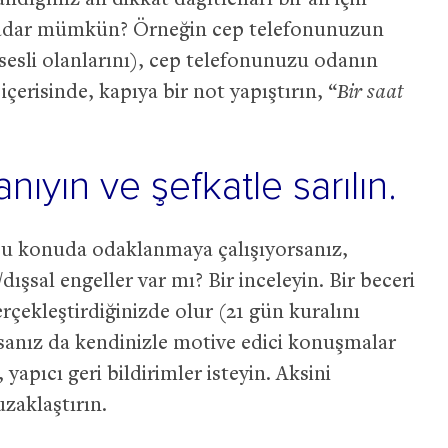
ndığınız an dikkat dağıtıcıları bir an için
 kadar mümkün? Örneğin cep telefonunuzun
sesli olanlarını), cep telefonunuzu odanın
erisinde, kapıya bir not yapıştırın, “
Bir saat
ıyın ve şefkatle sarılın.
 bu konuda odaklanmaya çalışıyorsanız,
şsal engeller var mı? Bir inceleyin. Bir beceri
erçekleştirdiğinizde olur (21 gün kuralını
psanız da kendinizle motive edici konuşmalar
yapıcı geri bildirimler isteyin. Aksini
uzaklaştırın.