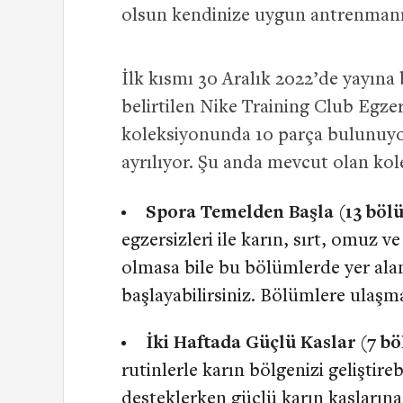
olsun kendinize uygun antrenmanı 
İlk kısmı 30 Aralık 2022’de yayına 
belirtilen Nike Training Club Egzer
koleksiyonunda 10 parça bulunuyor.
ayrılıyor. Şu anda mevcut olan kole
Spora Temelden Başla (13 böl
egzersizleri ile karın, sırt, omuz ve
olmasa bile bu bölümlerde yer alan e
başlayabilirsiniz. Bölümlere ulaşm
İki Haftada Güçlü Kaslar (7 b
rutinlerle karın bölgenizi geliştire
desteklerken güçlü karın kaslarına