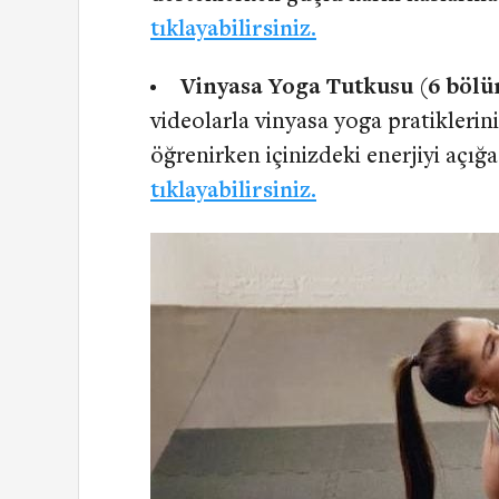
tıklayabilirsiniz.
Vinyasa Yoga Tutkusu (6 böl
videolarla vinyasa yoga pratiklerin
öğrenirken içinizdeki enerjiyi açığ
tıklayabilirsiniz.