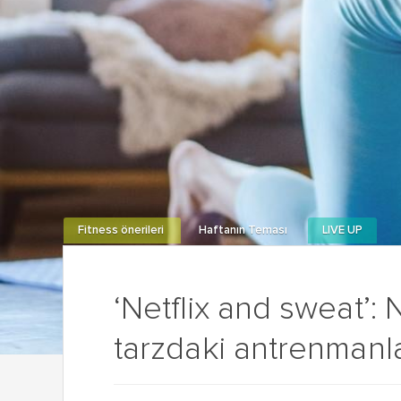
Fitness önerileri
Haftanın Teması
LIVE UP
‘Netflix and sweat’: 
tarzdaki antrenmanlar