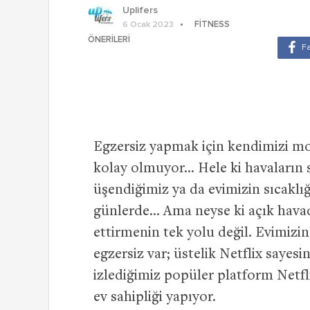
Uplifers
FITNESS
6 Ocak 2023
ÖNERILERI
Egzersiz yapmak için kendimizi m
kolay olmuyor… Hele ki havaların 
üşendiğimiz ya da evimizin sıcaklığ
günlerde… Ama neyse ki açık hava
ettirmenin tek yolu değil. Evimiz
egzersiz var; üstelik Netflix sayesi
izlediğimiz popüler platform Netfl
ev sahipliği yapıyor.