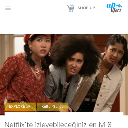
Reklamı Göster

SHOP UP
Reklamı Gizle
EXPLORE UP
Kültür-Sanat
Netflix’te izleyebileceğiniz en iyi 8