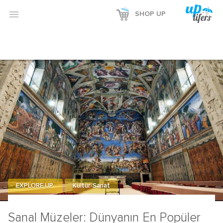
Reklamı Göster

SHOP UP
Reklamı Gizle
EXPLORE UP
Kültür-Sanat
Sanal Müzeler: Dünyanın En Popüler