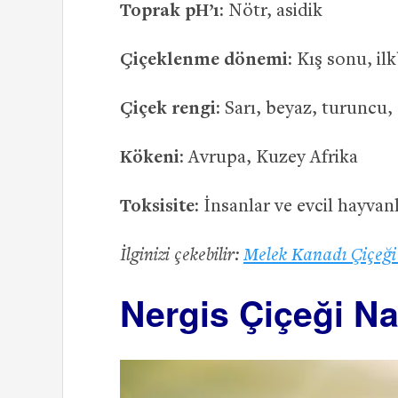
Toprak pH’ı:
Nötr, asidik
Çiçeklenme dönemi:
Kış sonu, il
Çiçek rengi:
Sarı, beyaz, turuncu
Kökeni:
Avrupa, Kuzey Afrika
Toksisite:
İnsanlar ve evcil hayvanla
İlginizi çekebilir:
Melek Kanadı Çiçeği 
Nergis Çiçeği Nas