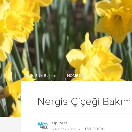
Evde Bitki Bakımı
HOME UP
Nergis Çiçeği Bakımı 
Uplifers
EVDE BITKI
24 Ocak 2023