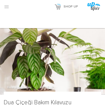

SHOP UP
Evde Bitki Bakımı
HOME UP
Dua Çiçeği Bakım Kılavuzu