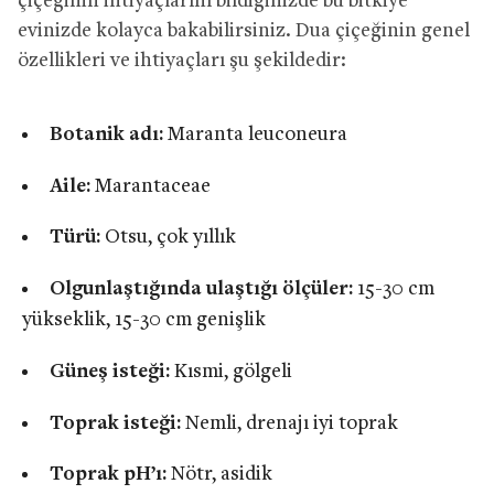
çiçeğinin ihtiyaçlarını bildiğinizde bu bitkiye
evinizde kolayca bakabilirsiniz. Dua çiçeğinin genel
özellikleri ve ihtiyaçları şu şekildedir:
Botanik adı:
Maranta leuconeura
Aile:
Marantaceae
Türü:
Otsu, çok yıllık
Olgunlaştığında ulaştığı ölçüler:
15-30 cm
yükseklik, 15-30 cm genişlik
Güneş isteği:
Kısmi, gölgeli
Toprak isteği:
Nemli, drenajı iyi toprak
Toprak pH’ı:
Nötr, asidik