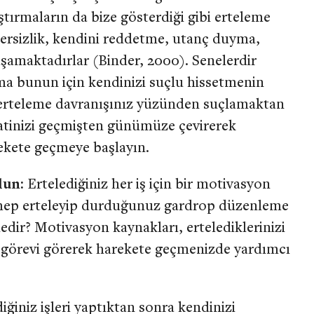
ştırmaların da bize gösterdiği gibi erteleme
etersizlik, kendini reddetme, utanç duyma,
yaşamaktadırlar (Binder, 2000). Senelerdir
 Ama bunun için kendinizi suçlu hissetmenin
zi erteleme davranışınız yüzünden suçlamaktan
katinizi geçmişten günümüze çevirerek
arekete geçmeye başlayın.
lun:
Ertelediğiniz her iş için bir motivasyon
 hep erteleyip durduğunuz gardrop düzenleme
edir? Motivasyon kaynakları, ertelediklerinizi
üç görevi görerek harekete geçmenizde yardımcı
iğiniz işleri yaptıktan sonra kendinizi