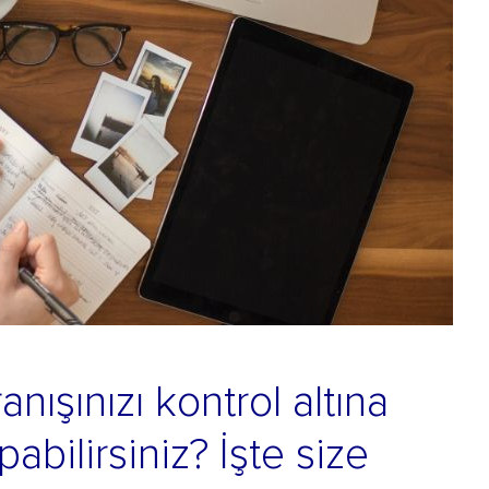
nışınızı kontrol altına
abilirsiniz? İşte size