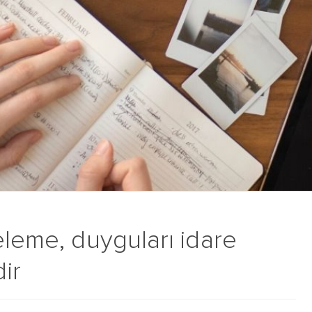
eleme, duyguları idare
ir