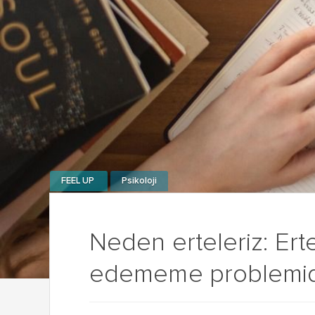
FEEL UP
Psikoloji
Neden erteleriz: Ert
edememe problemid