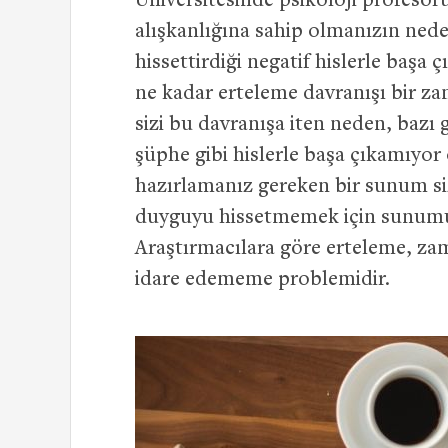
Üniversitesinde psikoloji profesör
alışkanlığına sahip olmanızın nede
hissettirdiği negatif hislerle baş
ne kadar erteleme davranışı bir z
sizi bu davranışa iten neden, bazı 
şüphe gibi hislerle başa çıkamıyor
hazırlamanız gereken bir sunum si
duyguyu hissetmemek için sunumu
Araştırmacılara göre erteleme, za
idare edememe problemidir.