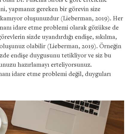
ü olan Dr. Fuschia Sirois’e göre erteleme
ni, yapmanız gereken bir görevin size
a çıkamıyor oluşunuzdur (Lieberman, 2019). Her
amanı idare etme problemi olarak gözükse de
görevlerin sizde uyandırdığı endişe, sıkılma,
 oluşunuz olabilir (Lieberman, 2019). Örneğin
zde endişe duygusunu tetikliyor ve siz bu
nuzu hazırlamayı erteliyorsunuz.
manı idare etme problemi değil, duyguları