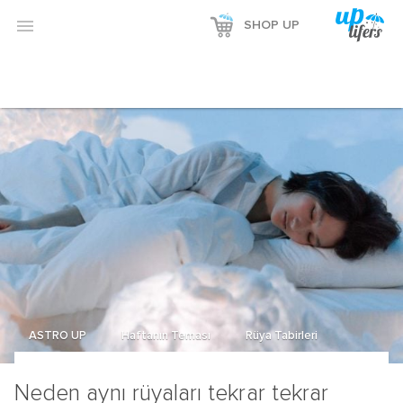
Reklamı Göster

SHOP UP
Reklamı Gizle
ASTRO UP
Haftanın Teması
Rüya Tabirleri
Neden aynı rüyaları tekrar tekrar