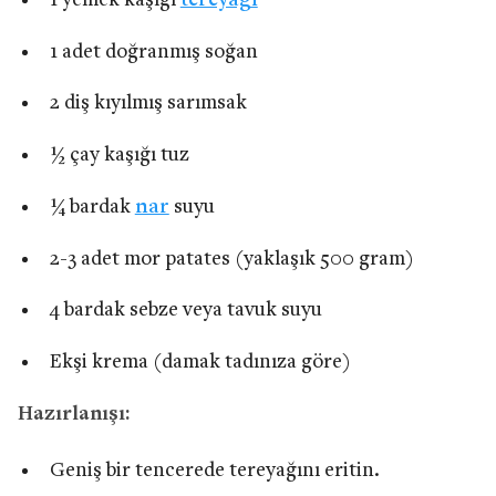
1 yemek kaşığı
tereyağı
1 adet doğranmış soğan
2 diş kıyılmış sarımsak
½ çay kaşığı tuz
¼ bardak
nar
suyu
2-3 adet mor patates (yaklaşık 500 gram)
4 bardak sebze veya tavuk suyu
Ekşi krema (damak tadınıza göre)
Hazırlanışı:
Geniş bir tencerede tereyağını eritin.