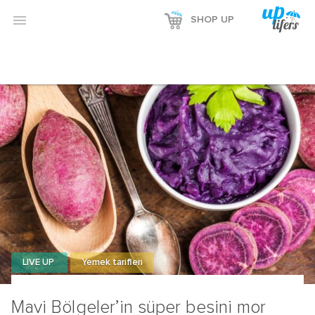

SHOP UP
LIVE UP
Yemek tarifleri
Mavi Bölgeler’in süper besini mor