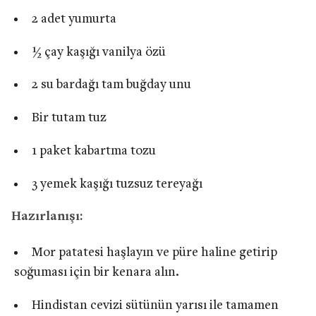
2 adet yumurta
½ çay kaşığı vanilya özü
2 su bardağı tam buğday unu
Bir tutam tuz
1 paket kabartma tozu
3 yemek kaşığı tuzsuz tereyağı
Hazırlanışı:
Mor patatesi haşlayın ve püre haline getirip
soğuması için bir kenara alın.
Hindistan cevizi sütünün yarısı ile tamamen