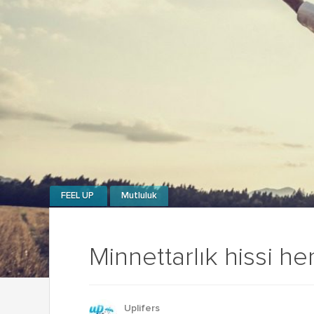
FEEL UP
Mutluluk
Minnettarlık hissi he
Uplifers