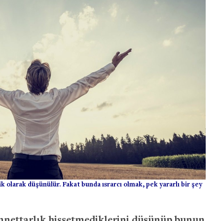
k olarak düşünülür. Fakat bunda ısrarcı olmak, pek yararlı bir şey
innettarlık hissetmediklerini düşünüp bunun