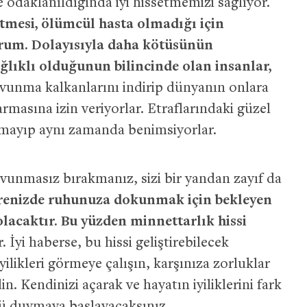
 odaklanıldığında iyi hissetmemizi sağlıyor.
etmesi, ölümcül hasta olmadığı için
urum. Dolayısıyla daha kötüsünün
ğlıklı olduğunun bilincinde olan insanlar,
vunma kalkanlarını indirip dünyanın onlara
armasına izin veriyorlar. Etraflarındaki güzel
lmayıp aynı zamanda benimsiyorlar.
vunmasız bırakmanız, sizi bir yandan zayıf da
evrenizde ruhunuza dokunmak için bekleyen
 olacaktır. Bu yüzden minnettarlık hissi
.
İyi haberse, bu hissi geliştirebilecek
yilikleri görmeye çalışın, karşınıza zorluklar
. Kendinizi açarak ve hayatın iyiliklerini fark