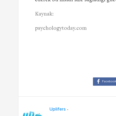
ederek bu hissin size sağladığı gü
Kaynak:
psychologytoday.com
Uplifers