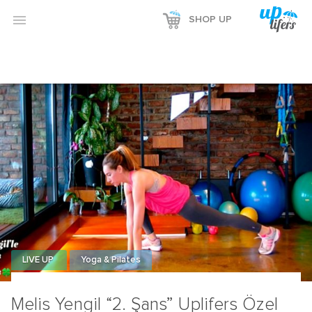

SHOP UP
LIVE UP
Yoga & Pilates
Melis Yengil “2. Şans” Uplifers Özel