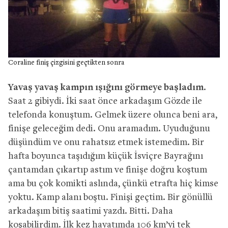
Coraline finiş çizgisini geçtikten sonra
Yavaş yavaş kampın ışığını görmeye başladım
.
Saat 2 gibiydi. İki saat önce arkadaşım Gözde ile
telefonda konuştum. Gelmek üzere olunca beni ara,
finişe geleceğim dedi. Onu aramadım. Uyuduğunu
düşündüm ve onu rahatsız etmek istemedim. Bir
hafta boyunca taşıdığım küçük İsviçre Bayrağını
çantamdan çıkartıp astım ve finişe doğru koştum
ama bu çok komikti aslında, çünkü etrafta hiç kimse
yoktu. Kamp alanı boştu. Finişi geçtim. Bir gönüllü
arkadaşım bitiş saatimi yazdı. Bitti. Daha
koşabilirdim. İlk kez hayatımda 106 km’yi tek