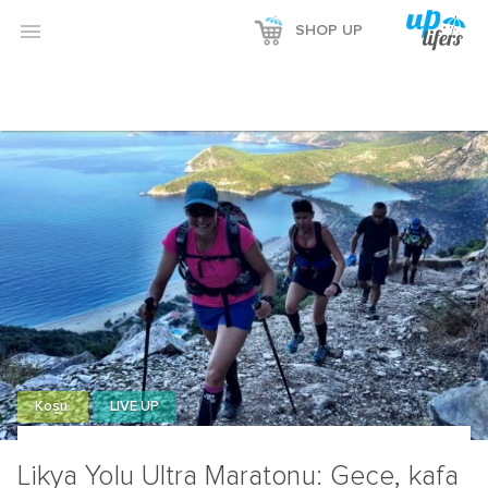

SHOP UP
Koşu
LIVE UP
Likya Yolu Ultra Maratonu: Gece, kafa