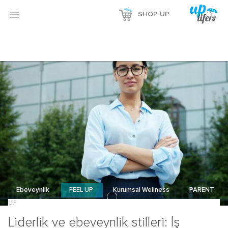
Reklamı Göster

SHOP UP
Reklamı Gizle
Ebeveynlik
FEEL UP
Kurumsal Wellness
PARENT
UP
Liderlik ve ebeveynlik stilleri: İş