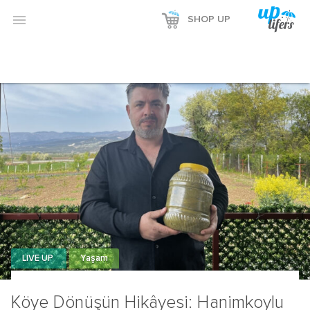

SHOP UP
LIVE UP
Yaşam
Köye Dönüşün Hikâyesi: Hanimkoylu