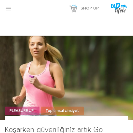
Reklamı Göster

SHOP UP
Reklamı Gizle
PLEASURE UP
Toplumsal cinsiyet
Koşarken güvenliğiniz artık Go