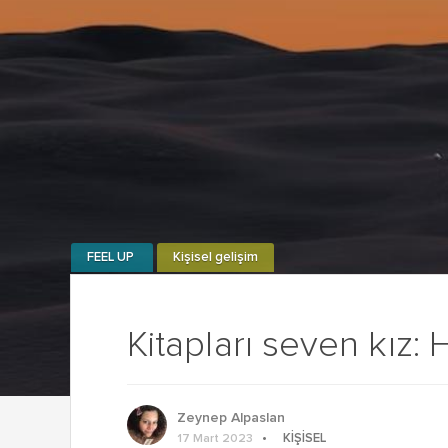
FEEL UP
Kişisel gelişim
Kitapları seven kız:
Zeynep Alpaslan
KIŞISEL
17 Mart 2023