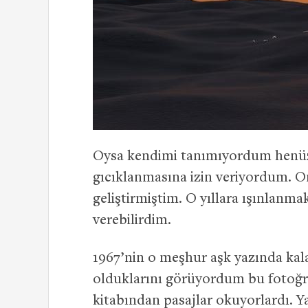
Oysa kendimi tanımıyordum henüz. 
gıcıklanmasına izin veriyordum. Onla
geliştirmiştim. O yıllara ışınlanma
verebilirdim.
1967’nin o meşhur aşk yazında kala
olduklarını görüyordum bu fotoğra
kitabından pasajlar okuyorlardı. Ya