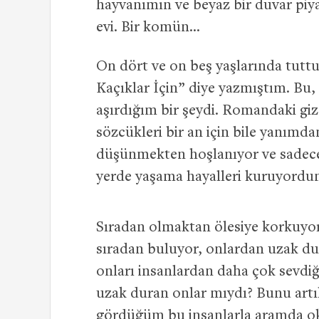
hayvanımın ve beyaz bir duvar piy
evi. Bir komün…
On dört ve on beş yaşlarında tut
Kaçıklar İçin” diye yazmıştım. Bu
aşırdığım bir şeydi. Romandaki giz
sözcükleri bir an için bile yanım
düşünmekten hoşlanıyor ve sadece b
yerde yaşama hayalleri kuruyordu
Sıradan olmaktan ölesiye korkuyor
sıradan buluyor, onlardan uzak du
onları insanlardan daha çok sevdiğ
uzak duran onlar mıydı? Bunu art
gördüğüm bu insanlarla aramda o