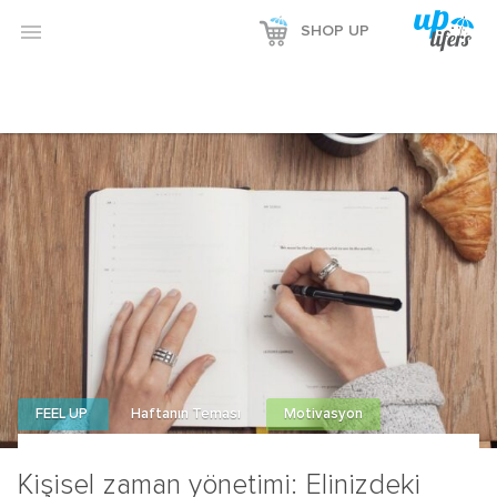

SHOP UP
FEEL UP
Haftanın Teması
Motivasyon
Kişisel zaman yönetimi: Elinizdeki