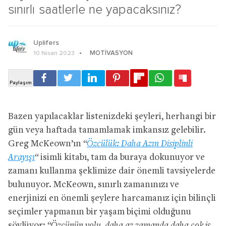
sınırlı saatlerle ne yapacaksınız?
Uplifers
MOTIVASYON
10 Nisan 2023
Bazen yapılacaklar listenizdeki şeyleri, herhangi bir
gün veya haftada tamamlamak imkansız gelebilir.
Greg McKeown’ın
“
Özcülük: Daha Azın Disiplinli
Arayışı
“
isimli kitabı, tam da buraya dokunuyor ve
zamanı kullanma şeklimize dair önemli tavsiyelerde
bulunuyor. McKeown, sınırlı zamanınızı ve
enerjinizi en önemli şeylere harcamanız için bilinçli
seçimler yapmanın bir yaşam biçimi olduğunu
söylüyor:
“Özcünün yolu, daha az zamanda daha çok iş