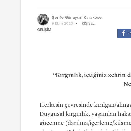
Şerife Günaydın Karaköse
KIŞISEL
9 Ekim 2020
GELIŞIM
“Kırgınlık, içtiğiniz zehri
Ne
Herkesin çevresinde kırılgan/alıngan
Duygusal kırgınlık, yaşanılan haksı
gücenme (darılma/içerleme/küsme) h