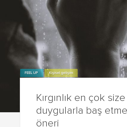
FEEL UP
Kişisel gelişim
Kırgınlık en çok size 
duygularla baş etme
öneri