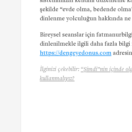
sistemimizin kendini düzenleme kap
şekilde “evde olma, bedende olma”
dinlenme yolculuğun hakkında ne
Bireysel seanslar için
fatmanurbil
dinlenilmekle ilgili daha fazla bilgi
https://dengeyedonus.com
adresin
İlginizi çekebilir:
“Şimdi”nin içinde olg
kullanmalıyız?