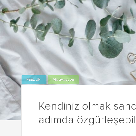
FEEL UP
Motivasyon
Kendiniz olmak sandı
adımda özgürleşebili