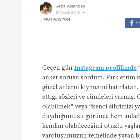
Seza Aslanbaş
10 Aralık 2019
MOTIVASYON
Geçen gün
Instagram profilimde
“
anket sorusu sordum. Fark ettim 
güzel anların kıymetini hatırlatan,
ettiği sözleri ve cümleleri varmış
olabilmek” veya “kendi sihrimizi y
duyduğumuzu görünce hem anladı
kendim olabileceğimi otuzlu yaşla
varoluşumuzun temelinde yatan bu 