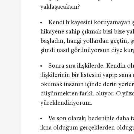
yaklaşacaksın?
Kendi hikayesini koruyamayan ş
hikayene sahip çıkmak bizi bize yak
başladın, hangi yollardan geçtin, şa
şimdi nasıl görünüyorsun diye kur
Sonra sıra ilişkilerde. Kendin o
ilişkilerinin bir listesini yapıp san
okumak insanın içinde derin yerl
düşünmekten farklı oluyor. O yüzd
yüreklendiriyorum.
Ve son olarak; bedeninle daha f
ikna olduğum gerçeklerden olduğu 