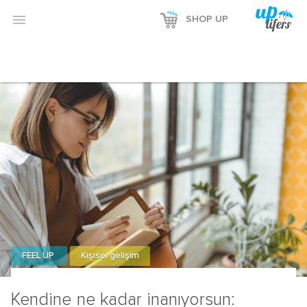

SHOP UP
FEEL UP
Kişisel gelişim
Kendine ne kadar inanıyorsun: