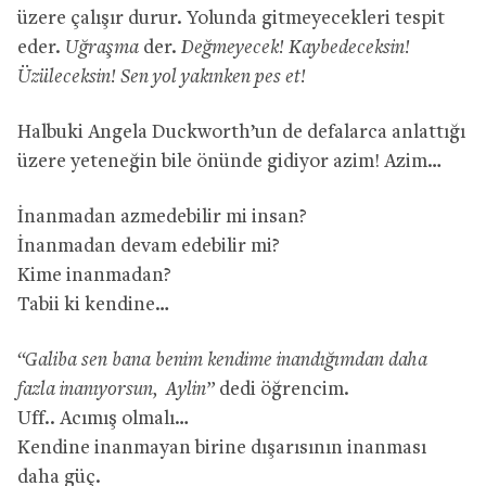
üzere çalışır durur. Yolunda gitmeyecekleri tespit
eder.
Uğraşma
der.
Değmeyecek! Kaybedeceksin!
Üzüleceksin! Sen yol yakınken pes et!
Halbuki Angela Duckworth’un de defalarca anlattığı
üzere yeteneğin bile önünde gidiyor azim! Azim…
İnanmadan azmedebilir mi insan?
İnanmadan devam edebilir mi?
Kime inanmadan?
Tabii ki kendine…
“Galiba sen bana benim kendime inandığımdan daha
fazla inanıyorsun, Aylin”
dedi öğrencim.
Uff.. Acımış olmalı…
Kendine inanmayan birine dışarısının inanması
daha güç.