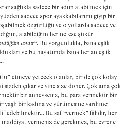
rar sağlıkla sadece bir adım atabilmek için
 yüzden sadece spor ayakkabılarımı giyip bir
koşabilmek özgürlüğü ve o yollarda sadece ve
dığım, alabildiğim her nefese şükür
öndüğüm andır
“. Bu yorgunlukla, bana eşlik
ldukları ve bu hayatımda bana her an eşlik
r…
tlu” etmeye yetecek olanlar, bir de çok kolay
 ki sizden çıkar ve yine size döner. Çok ama çok
vermektir bir anneyseniz, bu para vermektir bir
r yaşlı bir kadına ve yürümesine yardımcı
if edebilmektir… Bu saf “vermek” fiilidir, her
bir maddiyat vermeniz de gerekmez, bu evrene