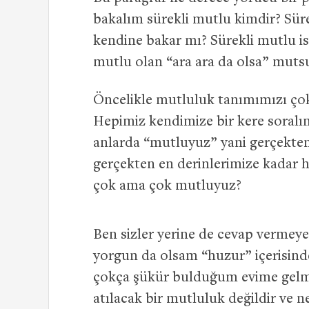
bakalım sürekli mutlu kimdir? Süre
kendine bakar mı? Sürekli mutlu is
mutlu olan “ara ara da olsa” mut
Öncelikle mutluluk tanımımızı ço
Hepimiz kendimize bir kere soralım
anlarda “mutluyuz” yani gerçekten
gerçekten en derinlerimize kadar 
çok ama çok mutluyuz?
Ben sizler yerine de cevap vermey
yorgun da olsam “huzur” içerisind
çokça şükür bulduğum evime gel
atılacak bir mutluluk değildir ve ne