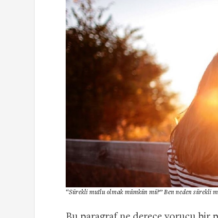
“Sürekli mutlu olmak mümkün mü?” Ben neden sürekli 
Bu paragraf ne derece yorucu bir p