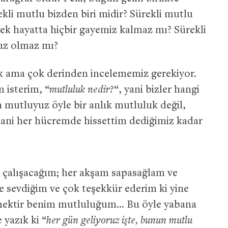
kli mutlu bizden biri midir? Sürekli mutlu
ek hayatta hiçbir gayemiz kalmaz mı? Sürekli
suz olmaz mı?
k ama çok derinden incelememiz gerekiyor.
 isterim, “
mutluluk nedir?
“, yani bizler hangi
 mutluyuz öyle bir anlık mutluluk değil,
hani her hücremde hissettim dediğimiz kadar
e çalışacağım; her akşam sapasağlam ve
e sevdiğim ve çok teşekkür ederim ki yine
mektir benim mutluluğum… Bu öyle yabana
 yazık ki “
her gün geliyoruz işte, bunun mutlu