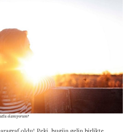
mutlu olamıyorum?
aragraf oldu! Peki, bugün gelin birlikte