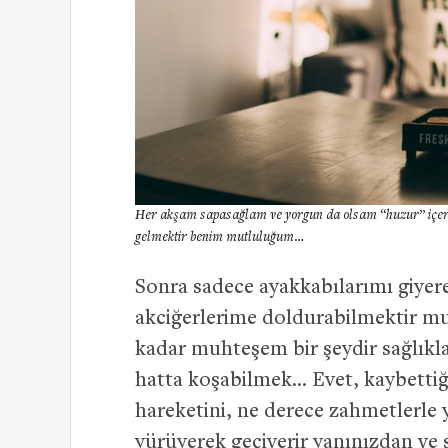
Her akşam sapasağlam ve yorgun da olsam “huzur” içeris
gelmektir benim mutluluğum…
Sonra sadece ayakkabılarımı giyer
akciğerlerime doldurabilmektir mu
kadar muhteşem bir şeydir sağlıkla
hatta koşabilmek… Evet, kaybettiğ
hareketini, ne derece zahmetlerle y
yürüyerek geçiverir yanınızdan ve 