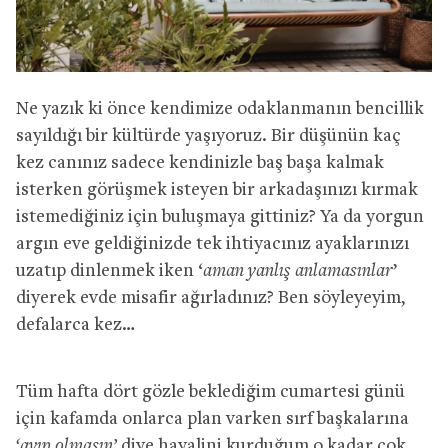
Ne yazık ki önce kendimize odaklanmanın bencillik
sayıldığı bir kültürde yaşıyoruz. Bir düşünün kaç
kez canınız sadece kendinizle baş başa kalmak
isterken görüşmek isteyen bir arkadaşınızı kırmak
istemediğiniz için buluşmaya gittiniz? Ya da yorgun
argın eve geldiğinizde tek ihtiyacınız ayaklarınızı
uzatıp dinlenmek iken ‘
aman yanlış anlamasınlar
’
diyerek evde misafir ağırladınız? Ben söyleyeyim,
defalarca kez…
Tüm hafta dört gözle beklediğim cumartesi günü
için kafamda onlarca plan varken sırf başkalarına
‘ayıp olmasın’
diye hayalini kurduğum o kadar çok