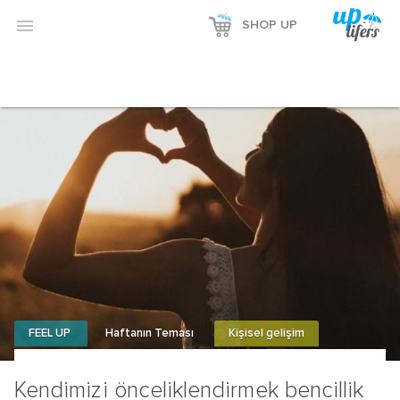
Reklamı Göster

SHOP UP
Reklamı Gizle
FEEL UP
Haftanın Teması
Kişisel gelişim
Kendimizi önceliklendirmek bencillik