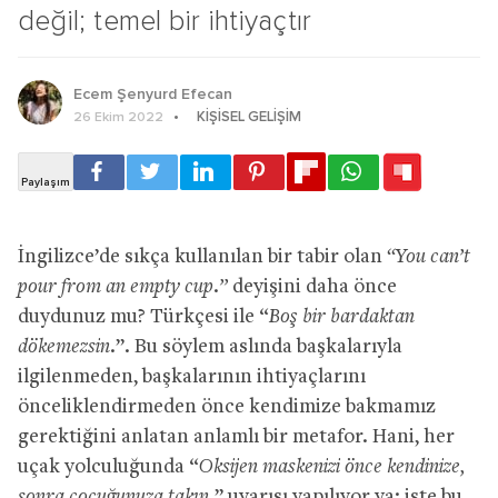
değil; temel bir ihtiyaçtır
Ecem Şenyurd Efecan
KIŞISEL GELIŞIM
26 Ekim 2022
İngilizce’de sıkça kullanılan bir tabir olan
“You can’t
pour from an empty cup.”
deyişini daha önce
duydunuz mu? Türkçesi ile “
Boş bir bardaktan
dökemezsin
.”. Bu söylem aslında başkalarıyla
ilgilenmeden, başkalarının ihtiyaçlarını
önceliklendirmeden önce kendimize bakmamız
gerektiğini anlatan anlamlı bir metafor. Hani, her
uçak yolculuğunda “
Oksijen maskenizi önce kendinize,
sonra çocuğunuza takın.
” uyarısı yapılıyor ya; işte bu