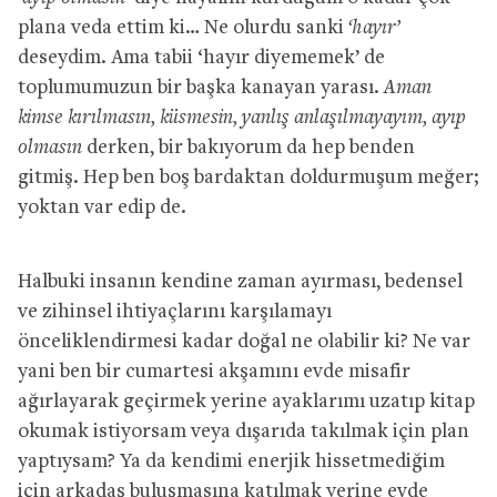
plana veda ettim ki… Ne olurdu sanki
‘hayır’
deseydim. Ama tabii ‘hayır diyememek’ de
toplumumuzun bir başka kanayan yarası.
Aman
kimse kırılmasın, küsmesin, yanlış anlaşılmayayım, ayıp
olmasın
derken, bir bakıyorum da hep benden
gitmiş. Hep ben boş bardaktan doldurmuşum meğer;
yoktan var edip de.
Halbuki insanın kendine zaman ayırması, bedensel
ve zihinsel ihtiyaçlarını karşılamayı
önceliklendirmesi kadar doğal ne olabilir ki? Ne var
yani ben bir cumartesi akşamını evde misafir
ağırlayarak geçirmek yerine ayaklarımı uzatıp kitap
okumak istiyorsam veya dışarıda takılmak için plan
yaptıysam? Ya da kendimi enerjik hissetmediğim
için arkadaş buluşmasına katılmak yerine evde