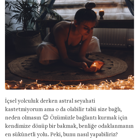
İçsel yolculuk derken astral seyahati
kastetmiyorum ama o da olabilir tabii size bağlı,
neden olmasın 😊 Özümüzle bağlantı kurmak için
kendimize dönüp bir bakmak, benliğe odaklanmanın
en sükûnetli yolu. Peki, bunu nasıl yapabiliriz?