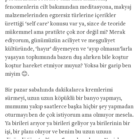
fenomenlerin cilt bakımından meditasyona, makyaj
malzemelerinden egzersiz türlerine içerikler
ürettiği ‘self care’ konusu var ya, sizce de teoride
mükemmel ama pratikte çok zor değil mi? Merak
ediyorum, günümüzün aciliyet ve meşguliyet
kültüründe, ‘hayır’ diyemeyen ve ‘ayıp olmasın’larla
yaşayan toplumunda bazen duş alırken bile koştur
koştur hareket etmiyor muyuz? Yoksa bir garip ben
miyim 😊.
Bir pazar sabahında dakikalarca kremlerimi
sürmeyi, uzun uzun köpüklü bir banyo yapmayı,
mumumu yakıp saatlerce başka hiçbir şey yapmadan
oturmayı ben de çok istiyorum ama olmuyor mesela.
Ya birileri arıyor ya birileri geliyor ya birilerinin bir
işi, bir planı oluyor ve benim bu uzun uzuun