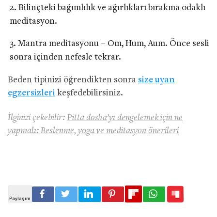
Bilinçteki bağımlılık ve ağırlıkları bırakma odaklı
meditasyon.
Mantra meditasyonu – Om, Hum, Aum. Önce sesli
sonra içinden nefesle tekrar.
Beden tipinizi öğrendikten sonra
size uyan
egzersizleri
keşfedebilirsiniz.
İlginizi çekebilir:
Pitta dosha’yı dengelemek için ne
yapmalı: Beslenme, yoga ve meditasyon önerileri