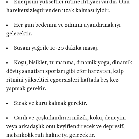
Enerjisini yükseltici rutine ihtiyacı vardır. Onu
hareketsizleştirenden uzak kalması iyidir.
Her gün bedenini ve zihnini uyandırmak iyi
gelecektir.
Susam yağı ile 10-20 dakika masaj.
Koşu, bisiklet, tırmanma, dinamik yoga, dinamik
dövüş sanatları sporları gibi efor harcatan, kalp
ritmini yükseltici egzersizleri haftada beş kez
yapmak gerekir.
Sıcak ve kuru kalmak gerekir.
Canlı ve çoşkulandırıcı müzik, koku, deneyim
veya arkadaşlık onu keyiflendirecek ve depresif,
melankolik ruh haline iyi gelecektir.