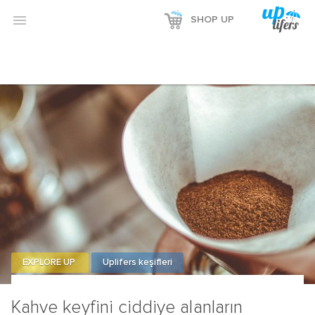

SHOP UP
EXPLORE UP
Uplifers keşifleri
Kahve keyfini ciddiye alanların