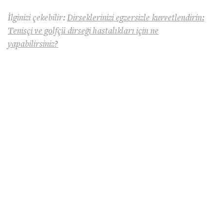
İlginizi çekebilir:
Dirseklerinizi egzersizle kuvvetlendirin:
Tenisçi ve golfçü dirseği hastalıkları için ne
yapabilirsiniz?