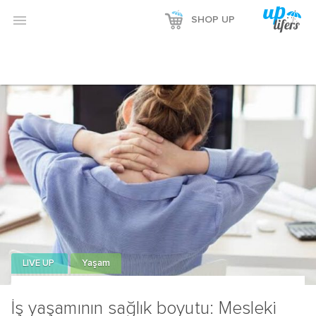
Reklamı Göster

SHOP UP
Reklamı Gizle
LIVE UP
Yaşam
İş yaşamının sağlık boyutu: Mesleki