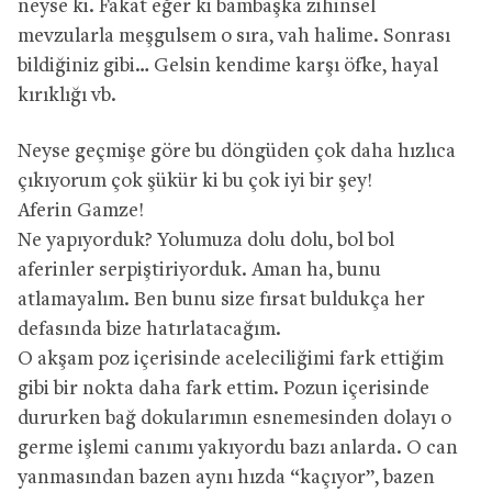
neyse ki. Fakat eğer ki bambaşka zihinsel
mevzularla meşgulsem o sıra, vah halime. Sonrası
bildiğiniz gibi… Gelsin kendime karşı öfke, hayal
kırıklığı vb.
Neyse geçmişe göre bu döngüden çok daha hızlıca
çıkıyorum çok şükür ki bu çok iyi bir şey!
Aferin Gamze!
Ne yapıyorduk? Yolumuza dolu dolu, bol bol
aferinler serpiştiriyorduk. Aman ha, bunu
atlamayalım. Ben bunu size fırsat buldukça her
defasında bize hatırlatacağım.
O akşam poz içerisinde aceleciliğimi fark ettiğim
gibi bir nokta daha fark ettim. Pozun içerisinde
dururken bağ dokularımın esnemesinden dolayı o
germe işlemi canımı yakıyordu bazı anlarda. O can
yanmasından bazen aynı hızda “kaçıyor”, bazen