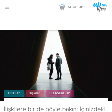

SHOP UP
FEEL UP
İlişkiler
PLEASURE UP
İlişkilere bir de böyle bakın: İçinizdeki