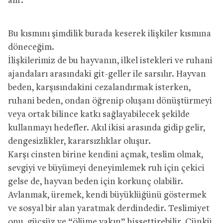
alır.
Bu kısmını şimdilik burada keserek ilişkiler kısmına
döneceğim.
İlişkilerimiz de bu hayvanın, ilkel istekleri ve ruhani
ajandaları arasındaki git-geller ile sarsılır. Hayvan
beden, karşısındakini cezalandırmak isterken,
ruhani beden, ondan öğrenip oluşanı dönüştürmeyi
veya ortak bilince katkı sağlayabilecek şekilde
kullanmayı hedefler. Akıl ikisi arasında gidip gelir,
dengesizlikler, kararsızlıklar oluşur.
Karşı cinsten birine kendini açmak, teslim olmak,
sevgiyi ve büyümeyi deneyimlemek ruh için çekici
gelse de, hayvan beden için korkunç olabilir.
Avlanmak, üremek, kendi büyüklüğünü göstermek
ve sosyal bir alan yaratmak derdindedir. Teslimiyet
onu, güçsüz ve “ölüme yakın” hissettirebilir. Çünkü