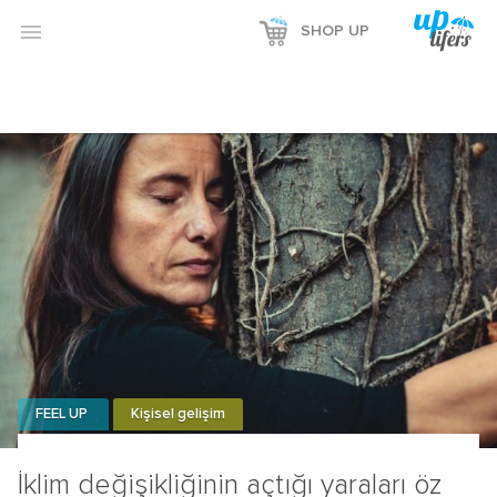

SHOP UP
FEEL UP
Kişisel gelişim
İklim değişikliğinin açtığı yaraları öz