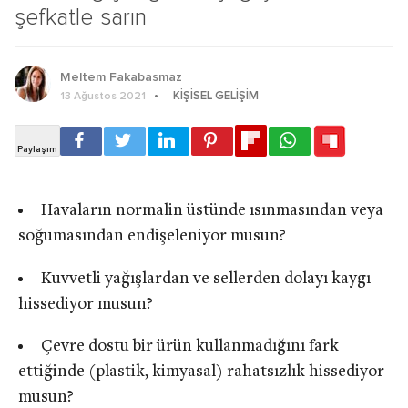
şefkatle sarın
Meltem Fakabasmaz
KIŞISEL GELIŞIM
13 Ağustos 2021
Havaların normalin üstünde ısınmasından veya
soğumasından endişeleniyor musun?
Kuvvetli yağışlardan ve sellerden dolayı kaygı
hissediyor musun?
Çevre dostu bir ürün kullanmadığını fark
ettiğinde (plastik, kimyasal) rahatsızlık hissediyor
musun?