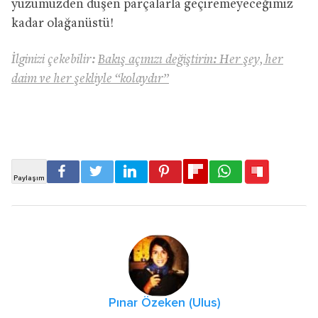
yüzümüzden düşen parçalarla geçiremeyeceğimiz
kadar olağanüstü!
İlginizi çekebilir:
Bakış açınızı değiştirin: Her şey, her
daim ve her şekliyle “kolaydır”
Pınar Özeken (Ulus)