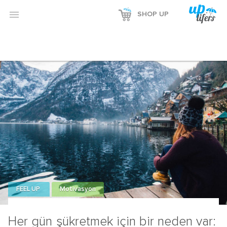

SHOP UP
FEEL UP
Motivasyon
Her gün şükretmek için bir neden var: