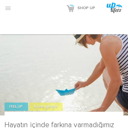

SHOP UP
FEEL UP
Kişisel gelişim
Hayatın içinde farkına varmadığımız