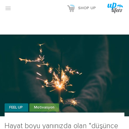

SHOP UP
FEEL UP
Motivasyon
Hayat boyu yanınızda olan “düşünce