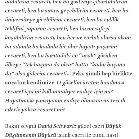
alabilirim cesareti, ben bu gösteriyi çıkartabilirim
cesareti, ben bu sınavı geçebilirim cesareti, ben bu
üniversiteye girebilirim cesareti, ben bu evlilik
teklifini yaparım cesareti, ben bu mesafeyi
koşabilirim cesareti, ben her ne zorluk olursa olsun
bu adamla bu kadınla bir olur hayatı yaşarım
cesareti, ben bu haritadaki en “uzak” gözüken
ülkeye “tek başıma da olsa” hatta “kadın başıma
da” olsa giderim cesareti…
Peki, şimdi hep birlikte
O güzelim üretim bandımızı
soralım kendimize:
cesaret için mi kullanmalıyız endişe için mi?
Hayatımıza yansıyanın endişe olmasını mı tercih
ederiz yoksa cesaret mi?
David Schwartz
Büyük
Bakın sevgili
güzel eseri
Düşünmenin Büyüsü
isimli eseri ile bunu nasıl