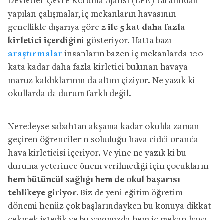
Devletler Çevre Koruma Ajansı (EPE) tarafından
yapılan çalışmalar, iç mekanların havasının
genellikle dışarıya göre
2 ile 5 kat daha fazla
kirletici içerdiğini
gösteriyor. Hatta bazı
araştırmalar
insanların bazen iç mekanlarda 100
kata kadar daha fazla kirletici bulunan havaya
maruz kaldıklarının da altını çiziyor. Ne yazık ki
okullarda da durum farklı değil.
Neredeyse sabahtan akşama kadar okulda zaman
geçiren öğrencilerin soluduğu hava ciddi oranda
hava kirleticisi içeriyor. Ve yine ne yazık ki bu
duruma yeterince önem verilmediği için çocukların
hem bütüncül sağlığı hem de okul başarısı
tehlikeye giriyor.
Biz de yeni eğitim öğretim
dönemi henüz çok başlarındayken bu konuya dikkat
çekmek istedik ve bu yazımızda hem iç mekan hava