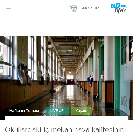

SHOP UP
Haftanın Teması
LIVE UP
Yaşam
Okullardaki iç mekan hava kalitesinin