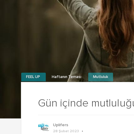
FEEL UP
Haftanın Teması
Mutluluk
Gün içinde mutluluğ
Uplifers
28 Şubat 2023