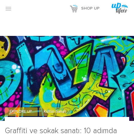
Reklamı Göster

SHOP UP
Reklamı Gizle
EXPLORE UP
Kültür-Sanat
Graffiti ve sokak sanatı: 10 adımda