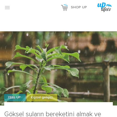

SHOP UP
FEEL UP
Kişisel gelişim
Göksel suların bereketini almak ve