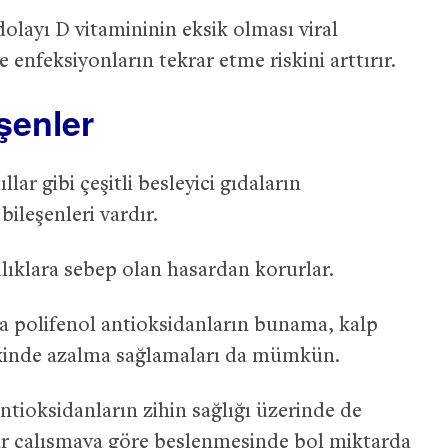
dolayı D vitamininin eksik olması viral
 ve enfeksiyonların tekrar etme riskini arttırır.
eşenler
llar gibi çeşitli besleyici gıdaların
bileşenleri vardır.
lıklara sebep olan hasardan korurlar.
da polifenol antioksidanların bunama, kalp
iskinde azalma sağlamaları da mümkün.
ntioksidanların zihin sağlığı üzerinde de
i bir çalışmaya göre beslenmesinde bol miktarda