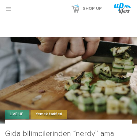
Reklamı Göster

SHOP UP
Reklamı Gizle
LIVE UP
Yemek tarifleri
Gıda bilimcilerinden “nerdy” ama