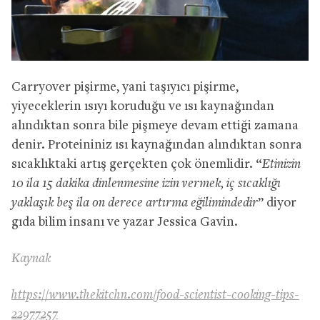
Carryover pişirme, yani taşıyıcı pişirme,
yiyeceklerin ısıyı koruduğu ve ısı kaynağından
alındıktan sonra bile pişmeye devam ettiği zamana
denir. Proteininiz ısı kaynağından alındıktan sonra
sıcaklıktaki artış gerçekten çok önemlidir. “
Etinizin
10 ila 15 dakika dinlenmesine izin vermek, iç sıcaklığı
yaklaşık beş ila on derece artırma eğilimindedir
” diyor
gıda bilim insanı ve yazar Jessica Gavin.
Kaynak
https://www.thekitchn.com/food-scientist-cooking-tips-
22977257