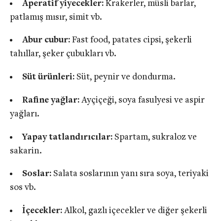
Aperatif yiyecekler:
Krakerler, müsli barlar,
patlamış mısır, simit vb.
Abur cubur:
Fast food, patates cipsi, şekerli
tahıllar, şeker çubukları vb.
Süt ürünleri:
Süt, peynir ve dondurma.
Rafine yağlar:
Ayçiçeği, soya fasulyesi ve aspir
yağları.
Yapay tatlandırıcılar:
Spartam, sukraloz ve
sakarin.
Soslar:
Salata soslarının yanı sıra soya, teriyaki
sos vb.
İçecekler:
Alkol, gazlı içecekler ve diğer şekerli